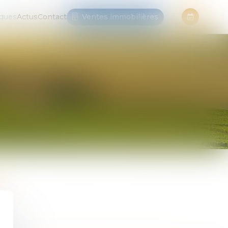
iques
Actus
Contact
Ventes immobilières
S