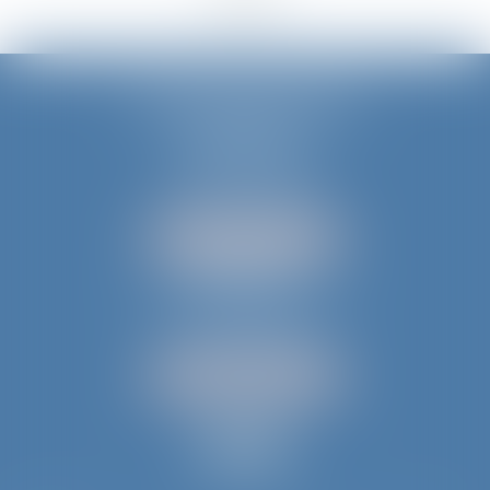
JURIS AQUITAINE
PÉRIGUEUX
18 rue de Varsovie
24000 PÉRIGUEUX
Tél :
05 53 35 94 95
NOUS LOCALISER
BERGERAC
52 avenue du Président Wilson
24100 BERGERAC
Tél :
05 53 61 59 15
NOUS LOCALISER