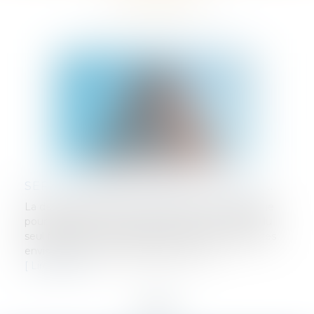
COMPENSATION DE CRÉANCES : LA PRESCRIPTION S'APPRÉCIE À LA DATE OÙ LA COMPENSATION EST ACQUISE
La compensation légale entre deux créances
réciproques produit ses effets dès que les
conditions prévues par la loi sont réunies. Il est donc
indifférent qu'elle soit invoquée plusieurs années
plus...
Lire la suite