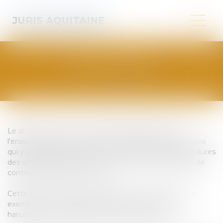
JURIS AQUITAINE
DROIT PÉNAL
Le droit pénal, d'une manière générale, administre
l'ensemble des comportements interdits et les sanctions
qui y sont rattachées, tout comme les règles de procédures
des affaires portées devant les tribunaux, qu'il s'agisse de
contraventions, délits ou crime.
Cette matière du droit tranchera tous les litiges liés par
exemple au vol, à l'abus de confiance, le recel, le
harcèlement, l'usurpation, l'homicide, le viol, etc...