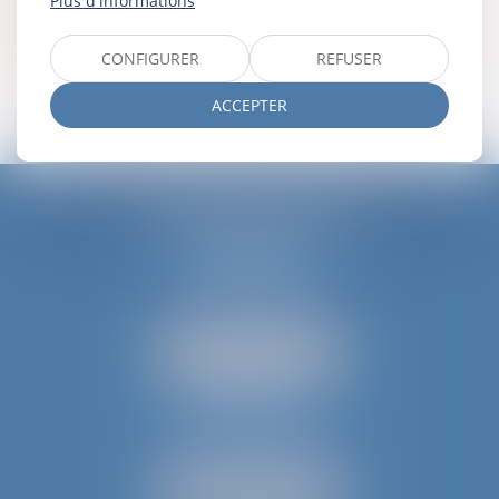
Plus d'informations
COMMENT SE DÉROULE UNE PROCÉDURE
AU FOND DEVANT LE TRIBUNAL JUDICIAIRE ?
CONFIGURER
REFUSER
ACCEPTER
JURIS AQUITAINE
PÉRIGUEUX
18 rue de Varsovie
24000 PÉRIGUEUX
Tél :
05 53 35 94 95
NOUS LOCALISER
BERGERAC
52 avenue du Président Wilson
24100 BERGERAC
Tél :
05 53 61 59 15
NOUS LOCALISER