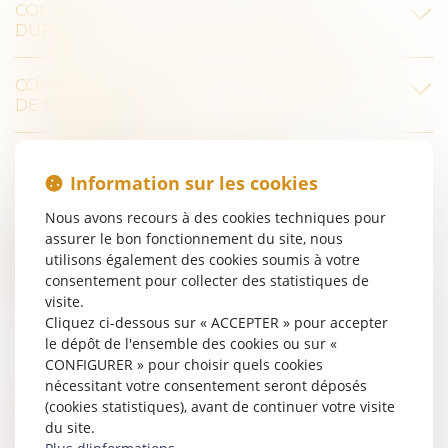
COMBIEN DE TEMPS MON DOSSIER VA-T-IL
DURER ?
COMBIEN VA ME COÛTER L’INTERVENTION
DE MON AVOCAT ?
COMMENT LIMITER LE COÛT DE
L’INTERVENTION DE MON AVOCAT ?
Information sur les cookies
Nous avons recours à des cookies techniques pour
DANS QUELLES CONDITIONS LA PARTIE
assurer le bon fonctionnement du site, nous
ADVERSE PEUT-ELLE ÊTRE TENUE DE
utilisons également des cookies soumis à votre
REMBOURSER LES FRAIS DE JUSTICE ?
consentement pour collecter des statistiques de
visite.
Cliquez ci-dessous sur « ACCEPTER » pour accepter
QU'EST-CE QU'UNE PROCÉDURE D’URGENCE
le dépôt de l'ensemble des cookies ou sur «
?
CONFIGURER » pour choisir quels cookies
nécessitant votre consentement seront déposés
COMMENT SE DÉROULE UNE EXPERTISE
(cookies statistiques), avant de continuer votre visite
JUDICIAIRE ?
du site.