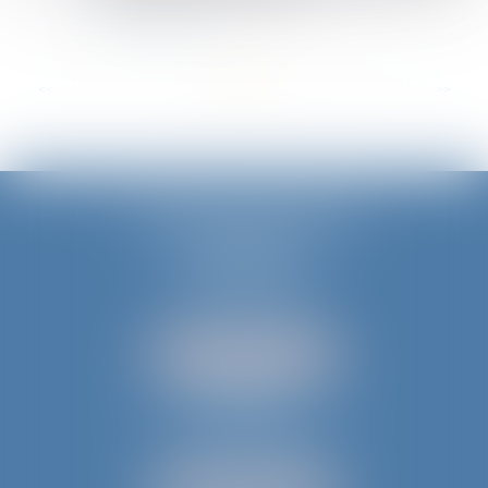
Lire la suite
...
<<
<
1
2
3
4
5
6
7
>
>>
JURIS AQUITAINE
PÉRIGUEUX
18 rue de Varsovie
24000 PÉRIGUEUX
Tél :
05 53 35 94 95
NOUS LOCALISER
BERGERAC
52 avenue du Président Wilson
24100 BERGERAC
Tél :
05 53 61 59 15