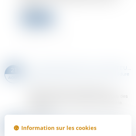
défendeur...
Lire la suite
LE DESSAISISSEMENT DU DÉBITEUR EN PROCÉDURE COLLECTIVE CONSTITUE UN DÉFAUT DE QUALITÉ SANCTIONNÉ PAR UNE IRRECEVABILITÉ !
21
Droit des obligations et des suretés
/
Procédure
AOÛT
civile
Lors de l’ouverture d’une procédure de
liquidation judiciaire, le débiteur est dessaisi des
droits et actions sur son patrimoine durant la
procédure...
Lire la suite
SAISINE D’UNE COUR D’APPEL INCOMPÉTENTE EN VERTU D’UNE ATTRIBUTION EXCLUSIVE : LA DÉCLARATION D’APPEL N’EST PAS IRRECEVABLE !
07
Information sur les cookies
Droit des obligations et des suretés
/
Procédure
AOÛT
civile