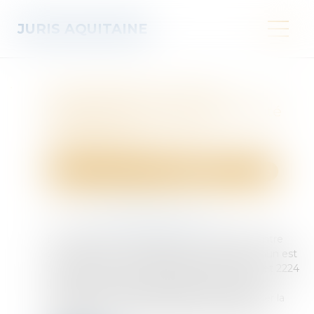
JURIS AQUITAINE
Recevabilité de l’action :
l’assignation pour opposabilité
suffit à interrompre la
prescription
Droit des obligations et des suretés
Procédure civile
Publié le :
17/07/2025
Source :
www.lemag-juridique.com
En matière de responsabilité contractuelle entre
professionnels, la prescription de droit commun est
de cinq ans (L 110-4 du Code de commerce et 2224
du Code civil). Une demande en justice peut
interrompre ce délai à condition de manifester la
volonté du demandeur d’agir à l’encontre du