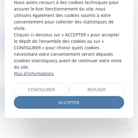
Nous avons recours à des cookies techniques pour
La Cour de cassation opère un revirement de
assurer le bon fonctionnement du site, nous
jurisprudence bienvenue concernant la saisine
utilisons également des cookies soumis à votre
d’une juridiction incompétente. La Haute
consentement pour collecter des statistiques de
juridiction a relevé d’office, à l’occasion d...
visite.
Lire la suite
Cliquez ci-dessous sur « ACCEPTER » pour accepter
LA TIERCE OPPOSITION EST IRRECEVABLE EN L’ABSENCE D’INTÉRÊT À AGIR !
le dépôt de l'ensemble des cookies ou sur «
31
Droit des obligations et des suretés
/
Procédure
CONFIGURER » pour choisir quels cookies
JUIL.
civile
nécessitant votre consentement seront déposés
(cookies statistiques), avant de continuer votre visite
L’article 583 du Code de procédure civile permet,
du site.
à toute personne ayant intérêt, de forme tierce
Plus d'informations
opposition à condition qu’elle n’ait été ni partie ni
représentée au jugement q...
Lire la suite
CONFIGURER
REFUSER
NOUVELLES MESURES DE SIMPLIFICATION DE LA PROCÉDURE CIVILE AU 1ER SEPTEMBRE 2025
24
Droit des obligations et des suretés
/
Procédure
ACCEPTER
JUIL.
civile
Dans le prolongement du plan d’action pour la
justice, le décret du 8 juillet 2025 introduit une
série de mesures visant à simplifier la procédure
civile. Il favorise la dématér...