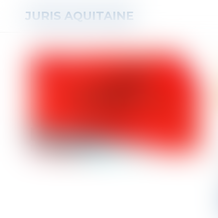
JURIS AQUITAINE