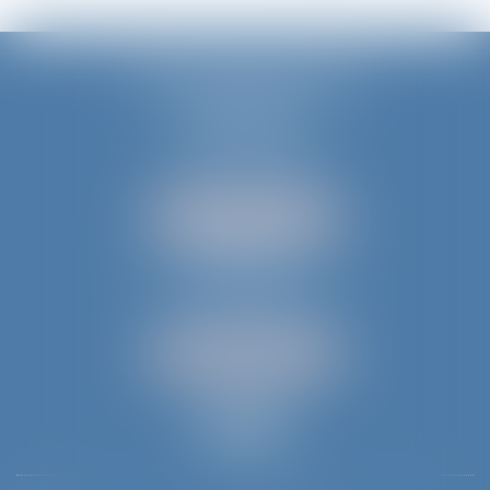
JURIS AQUITAINE
PÉRIGUEUX
18 rue de Varsovie
24000 PÉRIGUEUX
Tél :
05 53 35 94 95
NOUS LOCALISER
BERGERAC
52 avenue du Président Wilson
24100 BERGERAC
Tél :
05 53 61 59 15
NOUS LOCALISER