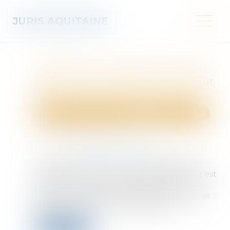
JURIS AQUITAINE
Nullité d’un contrat de location
avec option d’achat pour défaut
de contrepartie personnelle
Droit des obligations et des suretés
Droit des contrats
Publié le :
05/11/2024
Source :
www.lemag-juridique.com
L’article 1169 du Code civil prévoit la nullité d’un
contrat à titre onéreux si la contrepartie prévue est
illusoire ou dérisoire. Cet article garantit qu’un
engagement contractuel repose sur un échange
effectif de prestations entre les parties...
Lire la suite