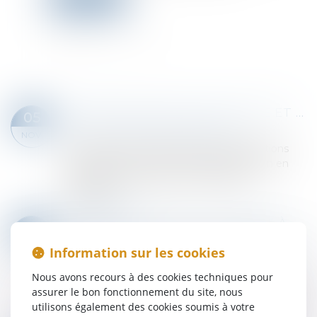
CONGÉ POUR MOTIF LÉGITIME ET SÉRIEUX : PRÉCISION CONCERNANT LES CONDITIONS DE RESSOURCES DU LOCATAIRE PROTÉGÉ
05
Droit immobilier
/
Baux d'habitation
NOV.
Certains locataires bénéficient de protections
spécifiques en matière de bail d’habitation en
raison de leur âge ou de leur situation
financière...
Lire la suite
DIVORCE ET APPEL : L’INTÉRÊT À AGIR NE SUFFIT PAS POUR PROLONGER LE DEVOIR DE SECOURS
04
Droit des obligations et des suretés
/
Procédure
NOV.
Information sur les cookies
civile
En matière de divorce, chaque partie dispose
Nous avons recours à des cookies techniques pour
d’un droit d’appel pour contester le jugement
assurer le bon fonctionnement du site, nous
rendu en première instance, soit sur le principe
utilisons également des cookies soumis à votre