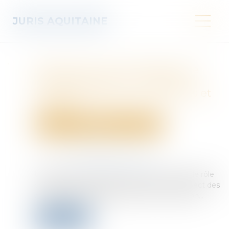
JURIS AQUITAINE
Déclaration et autorisation de
mise en location : nouvelles
compétences pour les maires et
les EPCI
Droit immobilier
Droit de la propriété
Publié le :
19/11/2024
Source :
www.lemag-juridique.com
Un décret du 30 octobre est venu renforcer le rôle
des autorités locales en matière de non-respect des
procédures de déclaration de mise en location...
Lire la suite