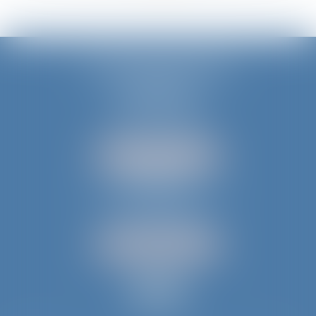
JURIS AQUITAINE
PÉRIGUEUX
18 rue de Varsovie
24000 PÉRIGUEUX
Tél :
05 53 35 94 95
NOUS LOCALISER
BERGERAC
52 avenue du Président Wilson
24100 BERGERAC
Tél :
05 53 61 59 15
NOUS LOCALISER