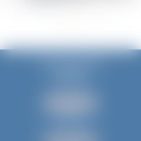
Lire la suite
...
<<
<
1
2
3
4
5
6
7
>
>>
JURIS AQUITAINE
PÉRIGUEUX
18 rue de Varsovie
24000 PÉRIGUEUX
Tél :
05 53 35 94 95
NOUS LOCALISER
BERGERAC
52 avenue du Président Wilson
24100 BERGERAC
Tél :
05 53 61 59 15