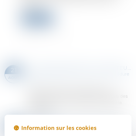
défendeur...
Lire la suite
LE DESSAISISSEMENT DU DÉBITEUR EN PROCÉDURE COLLECTIVE CONSTITUE UN DÉFAUT DE QUALITÉ SANCTIONNÉ PAR UNE IRRECEVABILITÉ !
21
Droit des obligations et des suretés
/
Procédure
AOÛT
civile
Lors de l’ouverture d’une procédure de
liquidation judiciaire, le débiteur est dessaisi des
droits et actions sur son patrimoine durant la
procédure...
Lire la suite
SAISINE D’UNE COUR D’APPEL INCOMPÉTENTE EN VERTU D’UNE ATTRIBUTION EXCLUSIVE : LA DÉCLARATION D’APPEL N’EST PAS IRRECEVABLE !
07
Information sur les cookies
Droit des obligations et des suretés
/
Procédure
AOÛT
civile