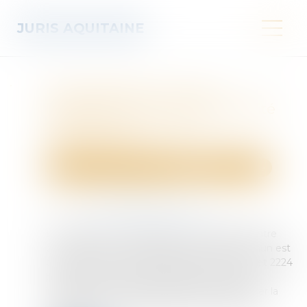
JURIS AQUITAINE
Recevabilité de l’action :
l’assignation pour opposabilité
suffit à interrompre la
prescription
Droit des obligations et des suretés
Procédure civile
Publié le :
17/07/2025
Source :
www.lemag-juridique.com
En matière de responsabilité contractuelle entre
professionnels, la prescription de droit commun est
de cinq ans (L 110-4 du Code de commerce et 2224
du Code civil). Une demande en justice peut
interrompre ce délai à condition de manifester la
volonté du demandeur d’agir à l’encontre du