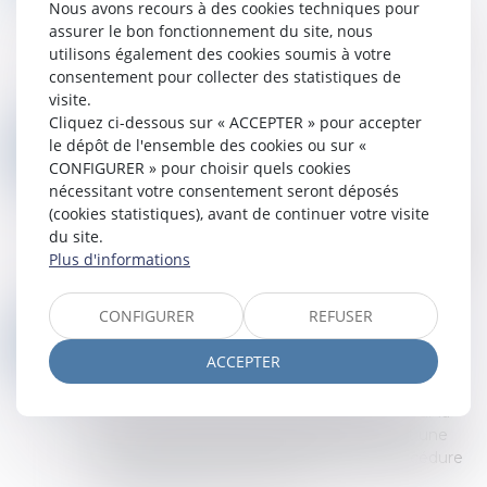
Nous avons recours à des cookies techniques pour
La Cour de cassation opère un revirement de
assurer le bon fonctionnement du site, nous
jurisprudence bienvenue concernant la saisine
utilisons également des cookies soumis à votre
d’une juridiction incompétente. La Haute
consentement pour collecter des statistiques de
juridiction a relevé d’office, à l’occasion d...
visite.
Lire la suite
Cliquez ci-dessous sur « ACCEPTER » pour accepter
LA TIERCE OPPOSITION EST IRRECEVABLE EN L’ABSENCE D’INTÉRÊT À AGIR !
le dépôt de l'ensemble des cookies ou sur «
31
Droit des obligations et des suretés
/
Procédure
CONFIGURER » pour choisir quels cookies
JUIL.
civile
nécessitant votre consentement seront déposés
(cookies statistiques), avant de continuer votre visite
L’article 583 du Code de procédure civile permet,
du site.
à toute personne ayant intérêt, de forme tierce
Plus d'informations
opposition à condition qu’elle n’ait été ni partie ni
représentée au jugement q...
Lire la suite
CONFIGURER
REFUSER
NOUVELLES MESURES DE SIMPLIFICATION DE LA PROCÉDURE CIVILE AU 1ER SEPTEMBRE 2025
24
Droit des obligations et des suretés
/
Procédure
ACCEPTER
JUIL.
civile
Dans le prolongement du plan d’action pour la
justice, le décret du 8 juillet 2025 introduit une
série de mesures visant à simplifier la procédure
civile. Il favorise la dématér...