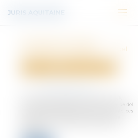
JURIS AQUITAINE
Annulation de vente et
indemnité d’occupation : rappel
des règles de restitution
Droit immobilier
Cession et gestion d'immeuble
Publié le :
18/12/2024
Source :
www.lemag-juridique.com
Par une décision rendue le 5 décembre 2024, la
Cour de cassation rappelle que, même en cas de dol
des vendeurs entraînant l’annulation de la vente, ces
derniers conservent leur droit à une indemnité
d’occupation pour la jouissance du bien par les
acquéreurs...