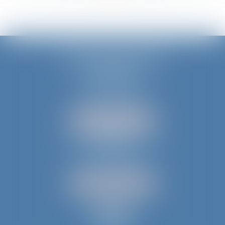
JURIS AQUITAINE
PÉRIGUEUX
18 rue de Varsovie
24000 PÉRIGUEUX
Tél :
05 53 35 94 95
NOUS LOCALISER
BERGERAC
52 avenue du Président Wilson
24100 BERGERAC
Tél :
05 53 61 59 15
NOUS LOCALISER