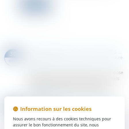
Lire la suite
OMISSION DES CHEFS CRITIQUÉS EN MATIÈRE DE PROCÉDURE SANS REPRÉSENTATION OBLIGATOIRE : QUEL IMPACT SUR L’EFFET DÉVOLUTIF EN APPEL ?
30
Droit des obligations et des suretés
/
Procédure
DÉC.
civile
L’article 933 du Code de procédure civile impose
que la déclaration d’appel mentionne les chefs
du jugement critiqués, cette absence de
mention doit s’entendre, en matière de pr...
Lire la suite
COPROPRIÉTÉ ET MISE EN DEMEURE : PRÉCISION OBLIGATOIRE DES PROVISIONS RÉCLAMÉES
30
Information sur les cookies
Droit immobilier
/
Copropriété
DÉC.
L'article 19-2 de la loi du 10 juillet 1965, qui régit le
Nous avons recours à des cookies techniques pour
statut de la copropriété des immeubles bâtis,
assurer le bon fonctionnement du site, nous