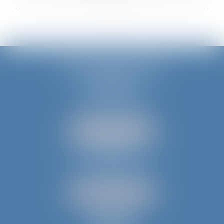
...
...
<<
<
33
34
35
36
37
38
39
>
>>
JURIS AQUITAINE
PÉRIGUEUX
18 rue de Varsovie
24000 PÉRIGUEUX
Tél :
05 53 35 94 95
NOUS LOCALISER
BERGERAC
52 avenue du Président Wilson
24100 BERGERAC
Tél :
05 53 61 59 15
NOUS LOCALISER