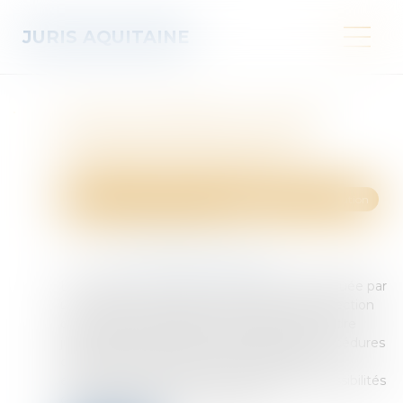
JURIS AQUITAINE
Saisie immobilière : rigueur
procédurale et enjeux de
l’audience d’orientation
Droit des obligations et des suretés
Mesures d'exécution
Publié le :
03/12/2024
Source :
www.lemag-juridique.com
La procédure de saisie immobilière est marquée par
une rigueur procédurale essentielle à la protection
des intérêts des parties et au respect de l'ordre
juridique. L'article R 322-20 du Code des procédures
civiles d'exécution, par exemple, illustre ces
exigences, notamment en encadrant les possibilités
de vente amiable d'un bien saisi...