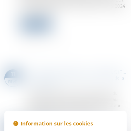
les obligations légales de débroussaillement (OLD).
Cette mesure relève d'un décret paru le 2 mai 2024
au Journal officiel...
Lire la suite
ACTION PAULIENNE : LE CRÉANCIER N’A PAS À DÉMONTRER L’INSOLVABILITÉ DE SON DÉBITEUR !
11
Droit des obligations et des suretés
/
Droit de la
FÉVR.
responsabilité
L’action paulienne prévue à l’article 1341-2 du
Code civil permet de rendre inopposables au
créancier les actes accomplis par son débiteur
en fraude de ses droits. Ainsi, le suc...
Lire la suite
Information sur les cookies
RÉCEPTION JUDICIAIRE D’UNE CHARPENTE : QUAND LA SOLIDITÉ FAIT OBSTACLE À L’ACCEPTATION DES TRAVAUX !
07
Droit immobilier
/
Droit de la construction