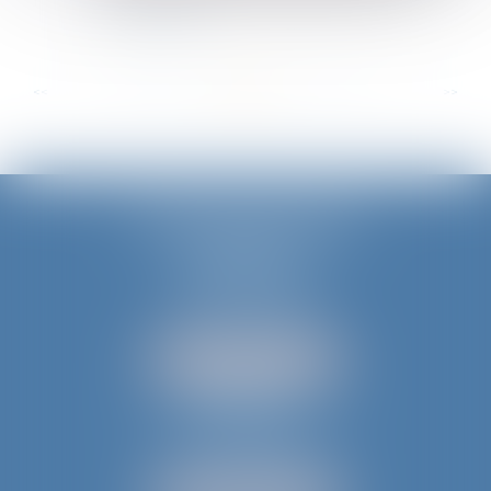
Lire la suite
...
...
<<
<
28
29
30
31
32
33
34
>
>>
JURIS AQUITAINE
PÉRIGUEUX
18 rue de Varsovie
24000 PÉRIGUEUX
Tél :
05 53 35 94 95
NOUS LOCALISER
BERGERAC
52 avenue du Président Wilson
24100 BERGERAC
Tél :
05 53 61 59 15