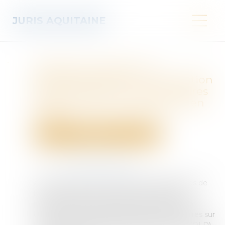
JURIS AQUITAINE
Obligations légales de
débroussaillement : l'information
des acquéreurs et des locataires
de biens devient obligatoire en
2025
Droit immobilier
Droit de la propriété
Publié le :
05/02/2025
Source :
www.service-public.fr
À compter du 1er janvier 2025, les propriétaires de
biens immobiliers situés dans des territoires
particulièrement exposés au risque d'incendie
devront informer les acquéreurs et les locataires sur