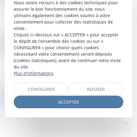
Nous avons recours à des cookies techniques pour
FÉVR.
La réception judiciaire d’un ouvrage, prévue à
assurer le bon fonctionnement du site, nous
l’article 1792-6 du Code civil, permet de constater
utilisons également des cookies soumis à votre
la fin des travaux même en l’absence d’accord
consentement pour collecter des statistiques de
du maître de l’ouvrage. Cette dé...
visite.
Lire la suite
Cliquez ci-dessous sur « ACCEPTER » pour accepter
TAUX DE RESSORT ET RECEVABILITÉ D’APPEL : LES ACCESSOIRES COMPTENT AUSSI
le dépôt de l'ensemble des cookies ou sur «
06
Droit des obligations et des suretés
/
Procédure
CONFIGURER » pour choisir quels cookies
FÉVR.
civile
nécessitant votre consentement seront déposés
(cookies statistiques), avant de continuer votre visite
Le taux de ressort détermine si une décision
du site.
rendue en première instance peut faire l’objet
Plus d'informations
d’un appel en fonction du montant du litige.
Lorsque les prétentions en cause dépasse...
Lire la suite
CONFIGURER
REFUSER
LE MANQUEMENT DE L’HÉBERGEUR À SON OBLIGATION CONTRACTUELLE DE SURVEILLANCE JUSTIFIE LA RÉSILIATION DU CONTRAT
04
Droit des obligations et des suretés
/
Droit des
ACCEPTER
FÉVR.
contrats
La loi n° 2004-575 du 21 juin 2004 pour la
confiance dans l'économie numérique, dans sa
version antérieure à la loi n° 2014-873 du 4 août
2014, prévoit que les hébergeurs ne peu...