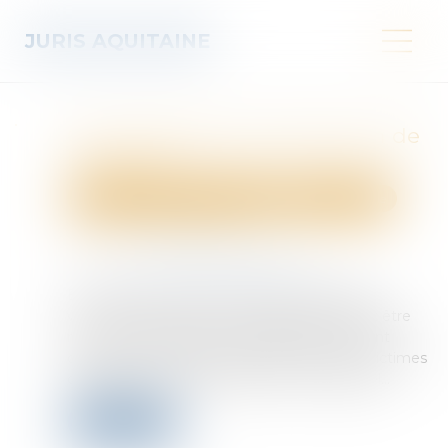
JURIS AQUITAINE
CIVI : expertise et péremption de
l'instance
Droit des obligations et des suretés
Procédure civile
Publié le :
06/08/2026
Source :
www.lemag-juridique.com
En principe, en matière d'indemnisation des
victimes d'infractions, le ministère public doit être
mis en mesure de faire connaître son avis tant
devant la commission d'indemnisation des victimes
d'infractions (CIVI) que devant la cour d'appel...
Lire la suite