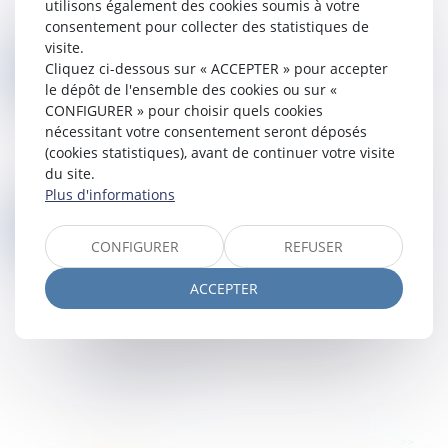
restreignant le périmètre d'une mesure
utilisons également des cookies soumis à votre
d'instruction ordonnée...
consentement pour collecter des statistiques de
Lire la suite
visite.
LA DEMANDE DE « MISE À NÉANT » DU JUGEMENT VAUT DEMANDE D'INFIRMATION
02
Cliquez ci-dessous sur « ACCEPTER » pour accepter
Droit des obligations et des suretés
/
Procédure
le dépôt de l'ensemble des cookies ou sur «
JUIL.
civile
CONFIGURER » pour choisir quels cookies
nécessitant votre consentement seront déposés
La Cour de cassation poursuit son
(cookies statistiques), avant de continuer votre visite
assouplissement de la jurisprudence relative à la
du site.
rédaction du dispositif des conclusions d'appel...
Plus d'informations
Lire la suite
UN POURVOI DIRIGÉ À L’ENCONTRE DE LA « COLLECTIVITÉ DES HÉRITIERS » DOIT ÊTRE DÉCLARÉ IRRECEVABLE !
25
Droit des obligations et des suretés
/
Procédure
CONFIGURER
REFUSER
JUIN
civile
ACCEPTER
La Cour de cassation rappelle qu’un pourvoi ne
peut être formé contre une personne décédée
ni, de manière générale, contre la seule «
collectivité des héritiers » de celle-ci...
Lire la suite
...
<<
<
1
2
3
4
5
6
7
>
>>