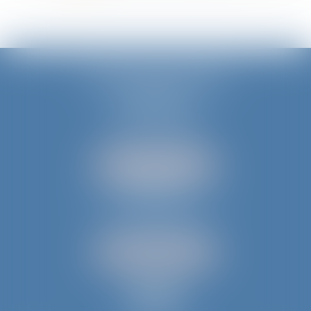
JURIS AQUITAINE
PÉRIGUEUX
18 rue de Varsovie
24000 PÉRIGUEUX
Tél :
05 53 35 94 95
NOUS LOCALISER
BERGERAC
52 avenue du Président Wilson
24100 BERGERAC
Tél :
05 53 61 59 15
NOUS LOCALISER