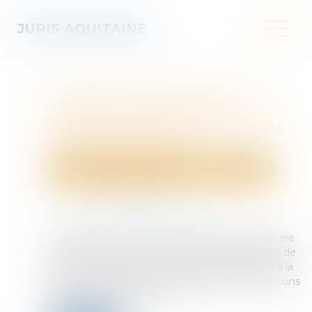
JURIS AQUITAINE
Le juge de l’exécution est
compétent pour statuer sur la
résistance abusive à l’exécution
d’un titre exécutoire
Droit des obligations et des suretés
Procédure civile
Publié le :
06/06/2025
Source :
www.lemag-juridique.com
L’astreinte est une mesure comminatoire destinée
à contraindre une partie à exécuter une décision de
justice. La liquidation de l’astreinte est soumise à la
prescription de droit commun applicable aux actions
personnelles et mobilières...