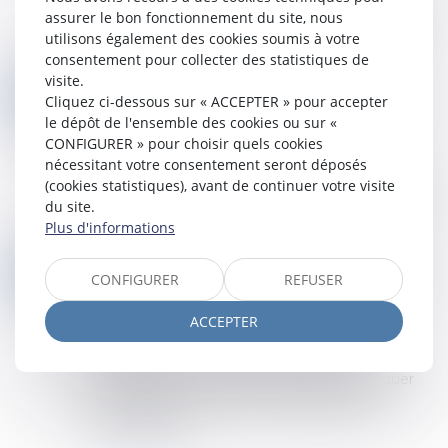
sur le devant de la scène avec un arrêt remarqué
assurer le bon fonctionnement du site, nous
de la Cour de cassation, rendu cette semaine, à
utilisons également des cookies soumis à votre
propos de la déclaration de saisi...
consentement pour collecter des statistiques de
Lire la suite
visite.
LA COUR DE CASSATION RAPPELLE QUE SEUL CELUI QUI FAIT APPEL PEUT CONTESTER SA CONDAMNATION
19
Cliquez ci-dessous sur « ACCEPTER » pour accepter
Droit des obligations et des suretés
/
Procédure
JUIN
le dépôt de l'ensemble des cookies ou sur «
civile
CONFIGURER » pour choisir quels cookies
Selon les articles 553 et 562 du Code de
nécessitant votre consentement seront déposés
procédure civile, lorsqu’aucun appel principal ou
(cookies statistiques), avant de continuer votre visite
incident n’a été formé contre une condamnation
du site.
pécuniaire, celle-ci devient irrévocabl...
Plus d'informations
Lire la suite
PAS D’APPLICATION IMMÉDIATE DE LA RÈGLE JURISPRUDENTIELLE SUR LES CONCLUSIONS D’APPEL
12
CONFIGURER
REFUSER
Droit des obligations et des suretés
/
Procédure
JUIN
civile
ACCEPTER
Lorsque la Cour de cassation adopte une
interprétation nouvelle d’une règle de
procédure, cette évolution ne peut s’appliquer
immédiatement à une instance d’appel
introduite ant...
Lire la suite