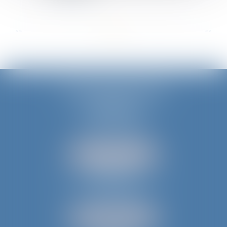
...
...
<<
<
2
3
4
5
6
7
8
>
>>
JURIS AQUITAINE
PÉRIGUEUX
18 rue de Varsovie
24000 PÉRIGUEUX
Tél :
05 53 35 94 95
NOUS LOCALISER
BERGERAC
52 avenue du Président Wilson
24100 BERGERAC
Tél :
05 53 61 59 15
NOUS LOCALISER