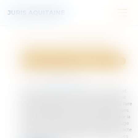
JURIS AQUITAINE
Point sur la nullité : distinction
avec les sanctions voisines
Droit des obligations et des suretés
Droit des contrats
Publié le :
10/06/2025
Source :
actu.dalloz-etudiant.fr
Lorsqu’une condition de formation du contrat fait
défaut, l’accord de volontés ne peut valablement
créer des effets de droit car un contrat ne peut faire
naître des obligations que dans les limites prévues
par la loi. Cette carence est alors sanctionnée par la
nullité du contrat, « sanction prononcée par le juge
et consistant dans la disparition rétroactive de l’acte
juridique qui ne remplit pas les conditions requises