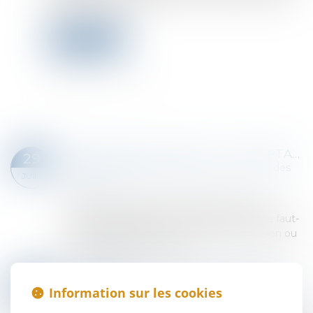
pour sa formation »...
Lire la suite
CESSION DE CONTRAT : L'ACCEPTATION TACITE PEUT SE PROUVER… PAR LES PAIEMENTS
29
Droit des obligations et des suretés
/
Droit des
JUIL.
contrats
Lorsqu’un contrat est cédé à un tiers avec
l’accord préalable du cocontractant, encore faut-
il que ce dernier ait été informé de la cession ou
y ait clairement consenti...
Lire la suite
CONTRATS INTERDÉPENDANTS : LA RÉSOLUTION NOTIFIÉE SUFFIT À ENTRAÎNER LA CADUCITÉ
22
Information sur les cookies
Droit des obligations et des suretés
/
Droit des
JUIL.
contrats