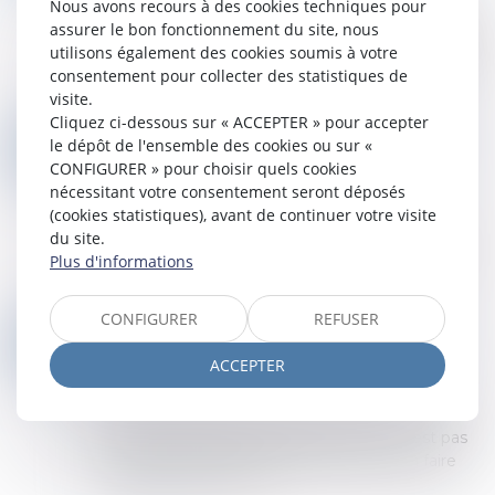
Nous avons recours à des cookies techniques pour
La résolution d’un contrat par notification produit
assurer le bon fonctionnement du site, nous
ses effets de plein droit. Lorsqu’un contrat résolu
utilisons également des cookies soumis à votre
est lié à d’autres dans le cadre d’une opération
consentement pour collecter des statistiques de
d’ensemble, sa dispariti...
visite.
Lire la suite
Cliquez ci-dessous sur « ACCEPTER » pour accepter
OBLIGATION D’INFORMATION PRÉCONTRACTUELLE ET CESSION DE PARTS : ATTENTION À L’HUILE DE FRITURE !
03
le dépôt de l'ensemble des cookies ou sur «
Droit des obligations et des suretés
/
Droit des
CONFIGURER » pour choisir quels cookies
JUIN
contrats
nécessitant votre consentement seront déposés
(cookies statistiques), avant de continuer votre visite
La Cour de cassation a pu rendre un arrêt
du site.
particulièrement intéressant sur l’application de
Plus d'informations
l’article 1112-1 du Code civil et sur l’étendue du
devoir d’information...
Lire la suite
CONFIGURER
REFUSER
INCENDIE OVHCLOUD : LA FORCE MAJEURE REJETÉE EN COUR D'APPEL
20
Droit des obligations et des suretés
/
Droit des
ACCEPTER
MAI
contrats
Face à France Bati Courtage, OVHcloud voit sa
responsabilité largement limitée, mais n'est pas
parvenu, comme en première instance, à faire
valoir la force majeure...