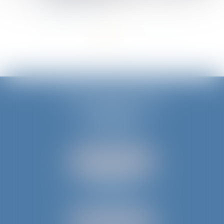
Lire la suite
<<
<
1
2
3
4
>
>>
JURIS AQUITAINE
PÉRIGUEUX
18 rue de Varsovie
24000 PÉRIGUEUX
Tél :
05 53 35 94 95
NOUS LOCALISER
BERGERAC
52 avenue du Président Wilson
24100 BERGERAC
Tél :
05 53 61 59 15