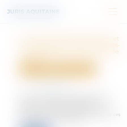
JURIS AQUITAINE
Vous êtes propriétaire bailleur et
vous envisagez des travaux, êtes-
vous éligible aux subventions de
l’ANAH ?
Droit immobilier
Droit de la construction
Publié le :
04/07/2025
Source :
edito.seloger.com
Vous louez un bien et prévoyez d’y réaliser des
travaux. Vous êtes peut-être éligible aux
subventions de l’Agence nationale de l’habitat
(ANAH). Il serait dommage de passer à côté de ces
aides. Faisons le point ensemble...