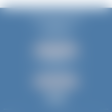
JURIS AQUITAINE
PÉRIGUEUX
18 rue de Varsovie
24000 PÉRIGUEUX
Tél :
05 53 35 94 95
NOUS LOCALISER
BERGERAC
52 avenue du Président Wilson
24100 BERGERAC
Tél :
05 53 61 59 15
NOUS LOCALISER