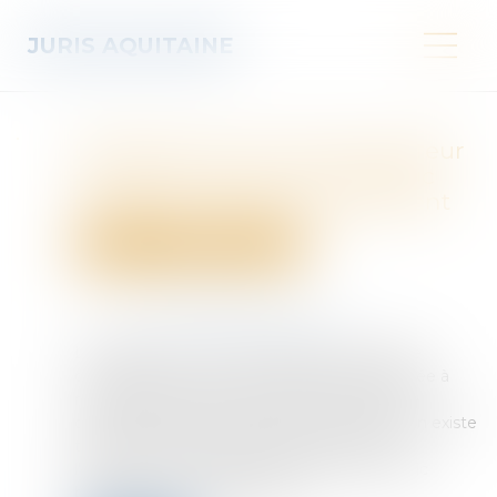
JURIS AQUITAINE
Désignation d'un administrateur
provisoire l'absence de syndic
s'apprécie au jour du jugement
Droit immobilier
Copropriété
Publié le :
28/07/2026
Source :
www.lemag-juridique.com
La désignation d'un administrateur provisoire
constitue une mesure exceptionnelle destinée à
remédier à l'absence de syndic au sein d'une
copropriété. Encore faut-il que cette situation existe
toujours lorsque le juge rend sa décision. En
l'espèce, à la suite de la démission d'un syndic
bénévole, une copropriétaire ...