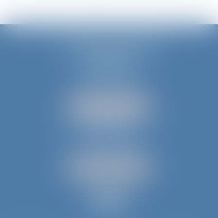
JURIS AQUITAINE
PÉRIGUEUX
18 rue de Varsovie
24000 PÉRIGUEUX
Tél :
05 53 35 94 95
NOUS LOCALISER
BERGERAC
52 avenue du Président Wilson
24100 BERGERAC
Tél :
05 53 61 59 15
NOUS LOCALISER