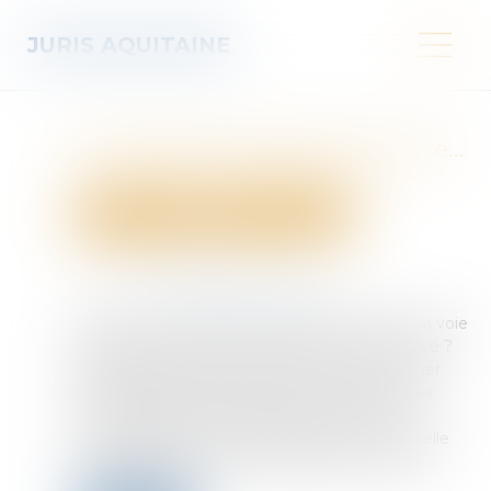
JURIS AQUITAINE
Servitude de passage : l’enclave…
ou la simple commodité ?
Droit immobilier
Droit de la propriété
Publié le :
12/03/2025
Source :
www.lemag-juridique.com
Lorsqu’un fonds dispose de plusieurs accès à la voie
publique, peut-il être considéré comme enclavé ?
La Cour de cassation, dans un arrêt du 27 février
2025, rappelle un principe essentiel du droit des
servitudes, puisqu’en l’espèce, une héritière
revendiquait un droit de passage sur une parcelle
voisine, estimant que son terrain était enclavé...