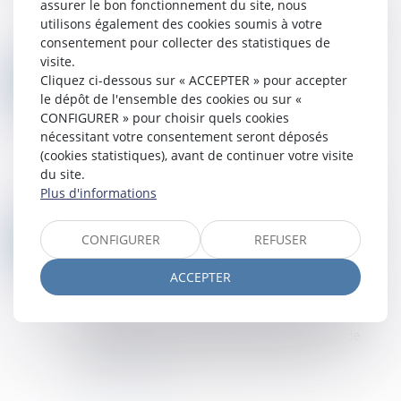
gestion des parties communes et perçoit une
assurer le bon fonctionnement du site, nous
rémunération fixée dans son contrat de mandat
utilisons également des cookies soumis à votre
(article 29 de la loi du 10 juillet 1965)...
consentement pour collecter des statistiques de
Lire la suite
visite.
POINT SUR L’EXÉCUTION FORCÉE EN NATURE
18
Cliquez ci-dessous sur « ACCEPTER » pour accepter
Droit des obligations et des suretés
/
Droit des
le dépôt de l'ensemble des cookies ou sur «
MARS
contrats
CONFIGURER » pour choisir quels cookies
nécessitant votre consentement seront déposés
Notion et distinction avec l’exécution par
(cookies statistiques), avant de continuer votre visite
équivalent – L’exécution forcée en nature est
du site.
l’exercice par le créancier d’un moyen de
Plus d'informations
contraindre le débiteur à exécuter son obligat...
Lire la suite
ANNULATION D’UN ÉVÉNEMENT POUR CAUSE DE FORCE MAJEURE : QUELLE RESTITUTION POUR L’EXPOSANT ?
11
CONFIGURER
REFUSER
Droit des obligations et des suretés
/
Droit des
MARS
contrats
ACCEPTER
En matière contractuelle, lorsqu'un événement
de force majeure empêche définitivement
l'exécution d'un contrat, celui-ci est résolu de
plein droit, libérant ainsi les parties de...
Lire la suite