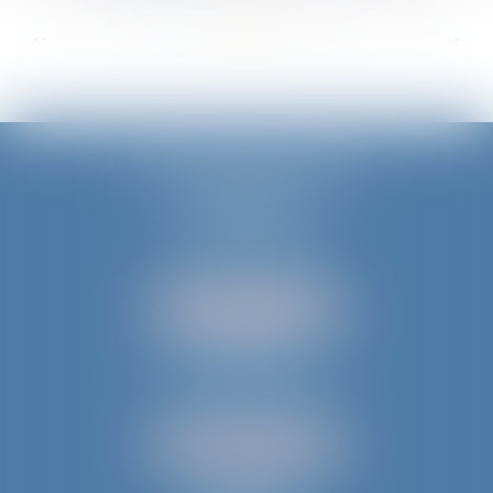
...
...
<<
<
25
26
27
28
29
30
31
>
>>
JURIS AQUITAINE
PÉRIGUEUX
18 rue de Varsovie
24000 PÉRIGUEUX
Tél :
05 53 35 94 95
NOUS LOCALISER
BERGERAC
52 avenue du Président Wilson
24100 BERGERAC
Tél :
05 53 61 59 15
NOUS LOCALISER