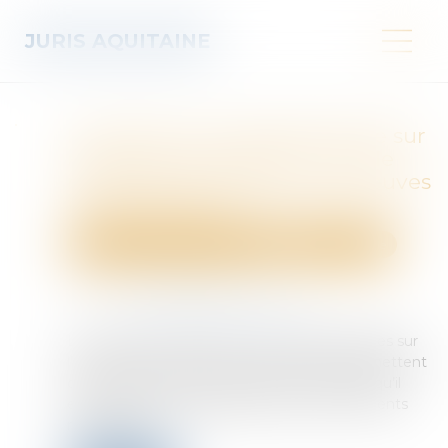
JURIS AQUITAINE
Le recours à une ordonnance sur
requête est-il justifié en cas de
risque de suppression de preuves
informatiques ?
Droit des obligations et des suretés
Procédure civile
Publié le :
21/05/2026
Source :
www.lemag-juridique.com
Les mesures d’instruction sur requête fondées sur
l’article 145 du Code de procédure civile permettent
d’obtenir des preuves avant tout procès lorsqu’il
existe un risque de dépérissement des éléments
recherchés...