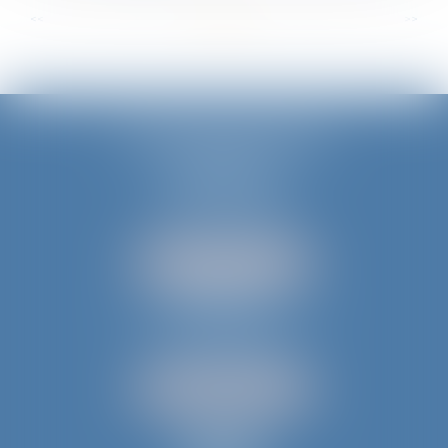
...
...
<<
<
4
5
6
7
8
9
10
>
>>
JURIS AQUITAINE
PÉRIGUEUX
18 rue de Varsovie
24000 PÉRIGUEUX
Tél :
05 53 35 94 95
NOUS LOCALISER
BERGERAC
52 avenue du Président Wilson
24100 BERGERAC
Tél :
05 53 61 59 15
NOUS LOCALISER