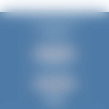
JURIS AQUITAINE
PÉRIGUEUX
18 rue de Varsovie
24000 PÉRIGUEUX
Tél :
05 53 35 94 95
NOUS LOCALISER
BERGERAC
52 avenue du Président Wilson
24100 BERGERAC
Tél :
05 53 61 59 15
NOUS LOCALISER