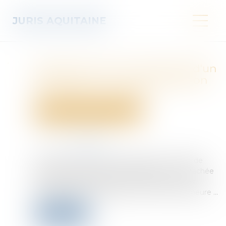
JURIS AQUITAINE
Quel est le droit à indemnité d'un
délégataire en cas de résiliation
pour faute injustifiée ?
Droit des obligations et des suretés
Publié le :
19/05/2026
Source :
www.weka.fr
En méconnaissance des clauses d’un contrat de
délégation, la procédure de résiliation est entachée
d’une irrégularité formelle si l’acheteur n’a pas
adressé à la société titulaire une mise en demeure ...
Lire la suite