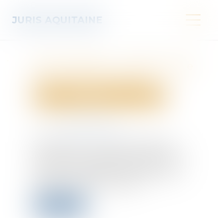
JURIS AQUITAINE
MaPrimeRénov' : redémarrage
prévu le 30 septembre
Droit immobilier
Droit de la construction
Publié le :
12/09/2025
Source :
edito.seloger.com
MaPrimeRénov’ : alors que le ministre de
l’Économie, Éric Lombard, avait annoncé une
suspension du dispositif, le gouvernement a
confirmé sa reprise dès le 30 septembre. Le
dispositif a toutefois été allégé...
Lire la suite