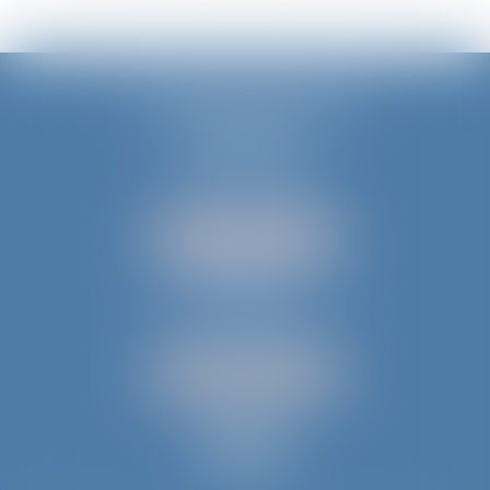
JURIS AQUITAINE
PÉRIGUEUX
18 rue de Varsovie
24000 PÉRIGUEUX
Tél :
05 53 35 94 95
NOUS LOCALISER
BERGERAC
52 avenue du Président Wilson
24100 BERGERAC
Tél :
05 53 61 59 15
NOUS LOCALISER