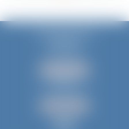
JURIS AQUITAINE
PÉRIGUEUX
18 rue de Varsovie
24000 PÉRIGUEUX
Tél :
05 53 35 94 95
NOUS LOCALISER
BERGERAC
52 avenue du Président Wilson
24100 BERGERAC
Tél :
05 53 61 59 15
NOUS LOCALISER