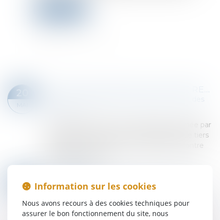
Lire la suite
L’ARTICULATION DES VOIES DE RECOURS DE LA CAUTION EN MATIÈRE DE CONTESTATION DES CRÉANCES
20
Droit des obligations et des suretés
/
Droit des
MAI
sûretés
L’irrecevabilité de la tierce opposition formée par
une caution ne la prive pas de sa qualité de tiers
intéressé pour exercer une réclamation contre
l’état des créances...
Lire la suite
PASSOIRES THERMIQUES : VERS UN ASSOUPLISSEMENT DES RÈGLES DE LOCATION EN FRANCE ?
19
Information sur les cookies
Droit immobilier
MAI
Depuis plusieurs années, la lutte contre les
Nous avons recours à des cookies techniques pour
logements énergivores s’est imposée comme
assurer le bon fonctionnement du site, nous