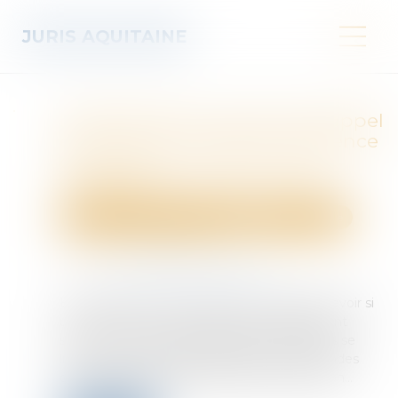
JURIS AQUITAINE
Dispositif des conclusions d’appel
et fin de non-recevoir : l’exigence
de précision ne saurait être
excessive !
Droit des obligations et des suretés
Procédure civile
Publié le :
14/05/2026
Source :
www.lemag-juridique.com
En procédure civile, la question se pose de savoir si
une fin de non-recevoir peut être valablement
soulevée lorsque le dispositif des conclusions se
limite à une formulation générale, les demandes
concernées étant précisées dans la discussion...