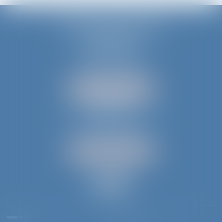
JURIS AQUITAINE
PÉRIGUEUX
18 rue de Varsovie
24000 PÉRIGUEUX
Tél :
05 53 35 94 95
NOUS LOCALISER
BERGERAC
52 avenue du Président Wilson
24100 BERGERAC
Tél :
05 53 61 59 15
NOUS LOCALISER
CABINET
ÉQUIPE