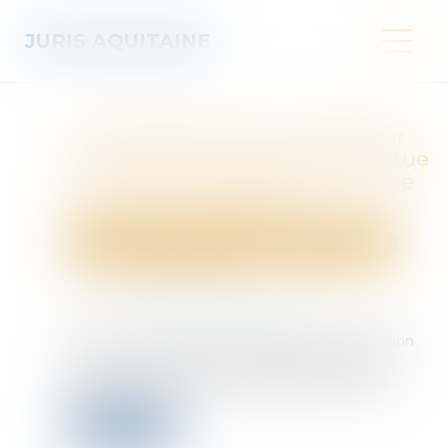
JURIS AQUITAINE
Le dessaisissement du débiteur
en procédure collective constitue
un défaut de qualité sanctionné
par une irrecevabilité !
Droit des obligations et des suretés
Procédure civile
Publié le :
21/08/2025
Source :
www.lemag-juridique.com
Lors de l’ouverture d’une procédure de liquidation
judiciaire, le débiteur est dessaisi des droits et
actions sur son patrimoine durant la procédure...
Lire la suite