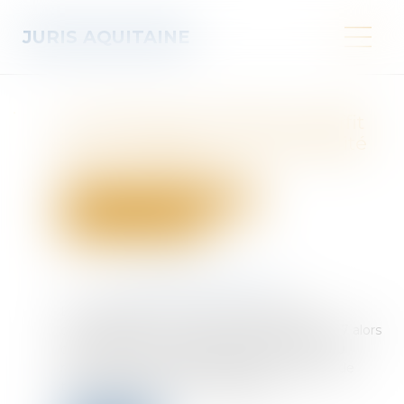
JURIS AQUITAINE
La chute d’une échelle ne suffit
pas à engager la responsabilité
de son gardien !
Droit des obligations et des suretés
Droit de la responsabilité
Publié le :
09/06/2026
Source :
www.lemag-juridique.com
Le co-président du conseil syndical d'une
copropriété est victime d'un accident en 2017 alors
qu'il accède au toit-terrasse de l'immeuble au
moyen d'une échelle installée dans le cadre de
travaux réalisés par une entreprise...