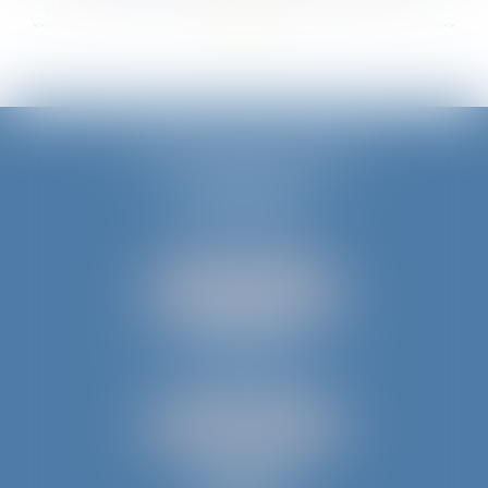
...
...
<<
<
3
4
5
6
7
8
9
>
>>
JURIS AQUITAINE
PÉRIGUEUX
18 rue de Varsovie
24000 PÉRIGUEUX
Tél :
05 53 35 94 95
NOUS LOCALISER
BERGERAC
52 avenue du Président Wilson
24100 BERGERAC
Tél :
05 53 61 59 15
NOUS LOCALISER