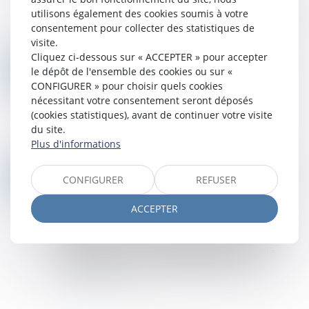
cassation rappelle que le demandeur à une
utilisons également des cookies soumis à votre
mesure d’instruction avant tout procès n’a pas à
consentement pour collecter des statistiques de
établir le bien-fondé de l’action qu...
visite.
Lire la suite
Cliquez ci-dessous sur « ACCEPTER » pour accepter
CONSTRUCTION : ÉLIGIBILITÉ AU FONDS DE PRÉVENTION DU PHÉNOMÈNE DE MOUVEMENTS DE TERRAIN
05
le dépôt de l'ensemble des cookies ou sur «
Droit immobilier
/
Droit de la construction
CONFIGURER » pour choisir quels cookies
JUIN
L’arrêté du 23 avril 2026 modifie les critères
nécessitant votre consentement seront déposés
d'éligibilité à l'aide pour la prévention des
(cookies statistiques), avant de continuer votre visite
désordres dans les constructions liés au
du site.
phénomène de retrait-gonflement des sols ar...
Plus d'informations
Lire la suite
MÉDIATION JUDICIAIRE ET PÉREMPTION D’INSTANCE : QUELLES DILIGENCES ACCOMPLIR ?
04
CONFIGURER
REFUSER
Droit des obligations et des suretés
/
Procédure
JUIN
civile
ACCEPTER
En procédure civile, la péremption d’instance
sanctionne l’inertie des parties lorsqu’aucune
diligence n’est accomplie pendant deux ans.
Toutefois, tout acte manifestant la volo...
Lire la suite