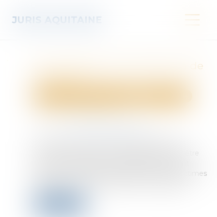
JURIS AQUITAINE
CIVI : expertise et péremption de
l'instance
Droit des obligations et des suretés
Procédure civile
Publié le :
06/08/2026
Source :
www.lemag-juridique.com
En principe, en matière d'indemnisation des
victimes d'infractions, le ministère public doit être
mis en mesure de faire connaître son avis tant
devant la commission d'indemnisation des victimes
d'infractions (CIVI) que devant la cour d'appel...
Lire la suite