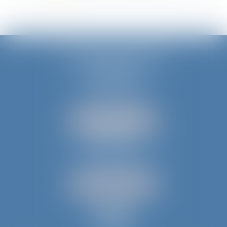
JURIS AQUITAINE
PÉRIGUEUX
18 rue de Varsovie
24000 PÉRIGUEUX
Tél :
05 53 35 94 95
NOUS LOCALISER
BERGERAC
52 avenue du Président Wilson
24100 BERGERAC
Tél :
05 53 61 59 15
NOUS LOCALISER