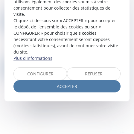
restreignant le périmètre d'une mesure
utilisons également des cookies soumis à votre
d'instruction ordonnée...
consentement pour collecter des statistiques de
Lire la suite
visite.
LA DEMANDE DE « MISE À NÉANT » DU JUGEMENT VAUT DEMANDE D'INFIRMATION
02
Cliquez ci-dessous sur « ACCEPTER » pour accepter
Droit des obligations et des suretés
/
Procédure
le dépôt de l'ensemble des cookies ou sur «
JUIL.
civile
CONFIGURER » pour choisir quels cookies
nécessitant votre consentement seront déposés
La Cour de cassation poursuit son
(cookies statistiques), avant de continuer votre visite
assouplissement de la jurisprudence relative à la
du site.
rédaction du dispositif des conclusions d'appel...
Plus d'informations
Lire la suite
UN POURVOI DIRIGÉ À L’ENCONTRE DE LA « COLLECTIVITÉ DES HÉRITIERS » DOIT ÊTRE DÉCLARÉ IRRECEVABLE !
25
Droit des obligations et des suretés
/
Procédure
CONFIGURER
REFUSER
JUIN
civile
ACCEPTER
La Cour de cassation rappelle qu’un pourvoi ne
peut être formé contre une personne décédée
ni, de manière générale, contre la seule «
collectivité des héritiers » de celle-ci...
Lire la suite
...
<<
<
1
2
3
4
5
6
7
>
>>