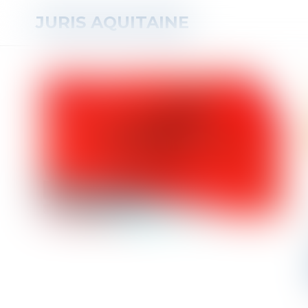
JURIS AQUITAINE