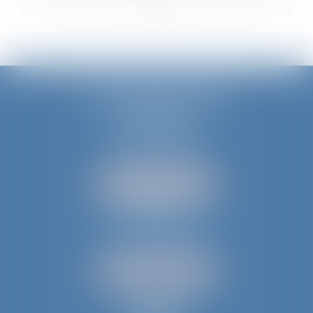
...
...
<<
<
19
20
21
22
23
24
25
>
>>
JURIS AQUITAINE
PÉRIGUEUX
18 rue de Varsovie
24000 PÉRIGUEUX
Tél :
05 53 35 94 95
NOUS LOCALISER
BERGERAC
52 avenue du Président Wilson
24100 BERGERAC
Tél :
05 53 61 59 15
NOUS LOCALISER