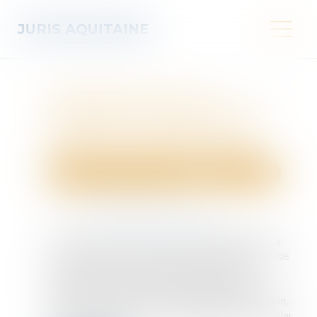
JURIS AQUITAINE
Procédure d’appel : la
régularisation par RPVA peut
intervenir sans attendre la
sanction du premier appel
Droit des obligations et des suretés
Procédure civile
Publié le :
16/05/2025
Source :
www.lemag-juridique.com
En procédure civile, le droit d’appel appartient à
toute partie ayant intérêt à exercer cette voie de
recours, tant que le délai n’est pas expiré.
Lorsqu’une première déclaration d’appel est
irrégulière, mais non encore déclarée irrecevable,
une seconde déclaration, régularisée dans le délai,