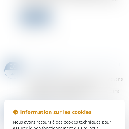
reste recevable...
Lire la suite
ENCADREMENT DES LOYERS : PETIT POINT SUR LES SANCTIONS APPLICABLES
20
Droit immobilier
MAI
Une réponse ministérielle récapitule les moyens
d'encourager et de faire respecter
l'encadrement des loyers des logements dans
les zones où il est applicable...
Lire la suite
SOUS-TRAITANCE : PAS DE NULLITÉ SANS MANQUEMENT PRÉALABLE AUX GARANTIES
16
Information sur les cookies
Droit immobilier
/
Droit de la construction
MAI
Nous avons recours à des cookies techniques pour
La validité d’un contrat de sous-traitance dépend
assurer le bon fonctionnement du site, nous