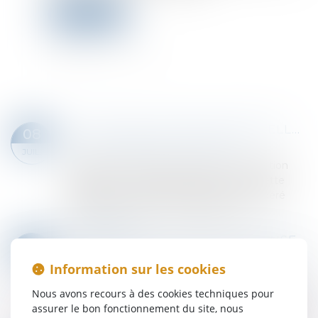
Lire la suite
LA COUR DE CASSATION RAPPELLE LES CONSÉQUENCES JURIDIQUES D’UNE CONDITION SUSPENSIVE NON RÉALISÉE
08
Droit des obligations et des suretés
JUIL.
Lorsqu’un contrat est soumis à une condition
suspensive, il ne devient effectif que si cette
condition se réalise. À défaut, il est considéré
comme non formé. Si la condition co...
Lire la suite
OPPOSER UN MOYEN DE DÉFENSE AU FOND NE REVIENT PAS À FORMULER UNE NOUVELLE PRÉTENTION !
03
Droit des obligations et des suretés
/
Procédure
JUIL.
Information sur les cookies
civile
Lors de la rédaction des premières conclusions
Nous avons recours à des cookies techniques pour
d’appel, les parties doivent présenter l’ensemble
assurer le bon fonctionnement du site, nous