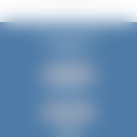
JURIS AQUITAINE
PÉRIGUEUX
18 rue de Varsovie
24000 PÉRIGUEUX
Tél :
05 53 35 94 95
NOUS LOCALISER
BERGERAC
52 avenue du Président Wilson
24100 BERGERAC
Tél :
05 53 61 59 15
NOUS LOCALISER