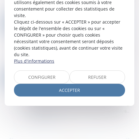
de leurs prétentions sur le fond, à peine
utilisons également des cookies soumis à votre
d’irrecevabilité d’office...
consentement pour collecter des statistiques de
Lire la suite
visite.
EXPERT DÉSIGNÉ UNILATÉRALEMENT : LE GAGE PERD DE SA VALEUR JURIDIQUE
Cliquez ci-dessous sur « ACCEPTER » pour accepter
02
Droit des obligations et des suretés
/
Droit des
le dépôt de l'ensemble des cookies ou sur «
JUIL.
sûretés
CONFIGURER » pour choisir quels cookies
nécessitant votre consentement seront déposés
Lorsqu’un créancier et un débiteur conviennent,
(cookies statistiques), avant de continuer votre visite
dans un contrat de gage, que le créancier
du site.
deviendra propriétaire du bien en cas de défaut
Plus d'informations
d’exécution, la valeur de ce bien doit...
Lire la suite
EMPRUNT DU SYNDICAT : LA LISTE DES INFORMATIONS QUE LE PRÊTEUR PEUT DEMANDER AU SYNDIC EST FIXÉE
CONFIGURER
REFUSER
02
Droit immobilier
/
Copropriété
JUIL.
ACCEPTER
Un décret fixe la liste des informations et
documents que les établissements prêteurs
peuvent demander au syndic pour examiner la
solvabilité du syndicat des copropriétaires ava...
Lire la suite
...
...
<<
<
13
14
15
16
17
18
19
>
>>