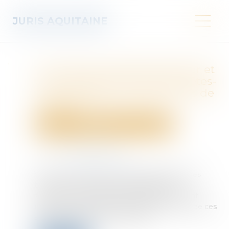
JURIS AQUITAINE
Vous êtes propriétaire bailleur et
vous envisagez des travaux, êtes-
vous éligible aux subventions de
l’ANAH ?
Droit immobilier
Droit de la construction
Publié le :
04/07/2025
Source :
edito.seloger.com
Vous louez un bien et prévoyez d’y réaliser des
travaux. Vous êtes peut-être éligible aux
subventions de l’Agence nationale de l’habitat
(ANAH). Il serait dommage de passer à côté de ces
aides. Faisons le point ensemble...