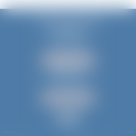
JURIS AQUITAINE
PÉRIGUEUX
18 rue de Varsovie
24000 PÉRIGUEUX
Tél :
05 53 35 94 95
NOUS LOCALISER
BERGERAC
52 avenue du Président Wilson
24100 BERGERAC
Tél :
05 53 61 59 15
NOUS LOCALISER