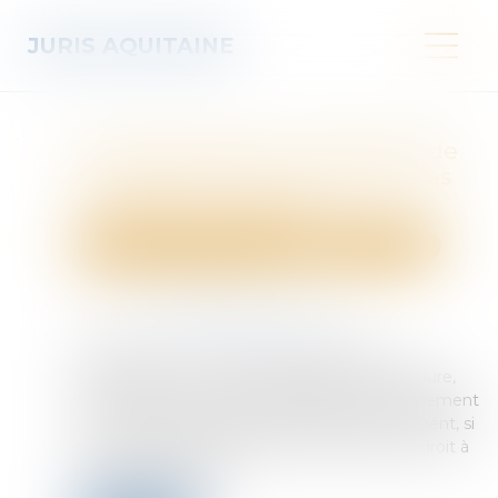
JURIS AQUITAINE
Pas d’application immédiate de
la règle jurisprudentielle sur les
conclusions d’appel
Droit des obligations et des suretés
Procédure civile
Publié le :
12/06/2025
Source :
www.lemag-juridique.com
Lorsque la Cour de cassation adopte une
interprétation nouvelle d’une règle de procédure,
cette évolution ne peut s’appliquer immédiatement
à une instance d’appel introduite antérieurement, si
son application rétroactive porte atteinte au droit à
un procès équitable...