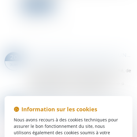
Lire la suite
ENRICHISSEMENT INJUSTIFIÉ : UNE ACTION STRICTEMENT SUBSIDIAIRE !
20
Droit immobilier
/
Droit de la construction
JUIN
L’action fondée sur l’enrichissement injustifié, de
nature subsidiaire, ne peut être exercée
lorsqu’une autre action est possible, même si
celle-ci se heurte à un obstacle de dr...
Lire la suite
LA COUR DE CASSATION RAPPELLE QUE SEUL CELUI QUI FAIT APPEL PEUT CONTESTER SA CONDAMNATION
19
Information sur les cookies
Droit des obligations et des suretés
/
Procédure
JUIN
civile
Nous avons recours à des cookies techniques pour
Selon les articles 553 et 562 du Code de
assurer le bon fonctionnement du site, nous
procédure civile, lorsqu’aucun appel principal ou
utilisons également des cookies soumis à votre