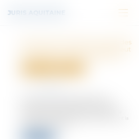
JURIS AQUITAINE
Emprunt du syndicat : la liste des
informations que le prêteur peut
demander au syndic est fixée
Droit immobilier
Copropriété
Publié le :
02/07/2025
Source :
www.efl.fr
Un décret fixe la liste des informations et
documents que les établissements prêteurs
peuvent demander au syndic pour examiner la
solvabilité du syndicat des copropriétaires avant la
conclusion de l'emprunt...
Lire la suite