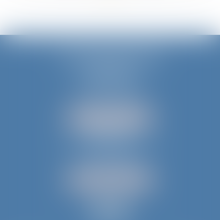
JURIS AQUITAINE
PÉRIGUEUX
18 rue de Varsovie
24000 PÉRIGUEUX
Tél :
05 53 35 94 95
NOUS LOCALISER
BERGERAC
52 avenue du Président Wilson
24100 BERGERAC
Tél :
05 53 61 59 15
NOUS LOCALISER