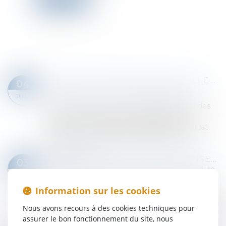
VOUS ÊTES PROPRIÉTAIRE BAILLEUR ET VOUS ENVISAGEZ DES TRAVAUX, ÊTES-VOUS ÉLIGIBLE AUX SUBVENTIONS DE L’ANAH ?
04
Droit immobilier
/
Droit de la construction
JUIL.
Vous louez un bien et prévoyez d’y réaliser des
travaux. Vous êtes peut-être éligible aux
subventions de l’Agence nationale de l’habitat
(ANAH). Il serait dommage de passer à cô...
Lire la suite
OPPOSER UN MOYEN DE DÉFENSE AU FOND NE REVIENT PAS À FORMULER UNE NOUVELLE PRÉTENTION !
03
Droit des obligations et des suretés
/
Procédure
JUIL.
civile
Information sur les cookies
Lors de la rédaction des premières conclusions
d’appel, les parties doivent présenter l’ensemble
Nous avons recours à des cookies techniques pour
de leurs prétentions sur le fond, à peine
assurer le bon fonctionnement du site, nous