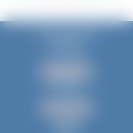
JURIS AQUITAINE
PÉRIGUEUX
18 rue de Varsovie
24000 PÉRIGUEUX
Tél :
05 53 35 94 95
NOUS LOCALISER
BERGERAC
52 avenue du Président Wilson
24100 BERGERAC
Tél :
05 53 61 59 15
NOUS LOCALISER