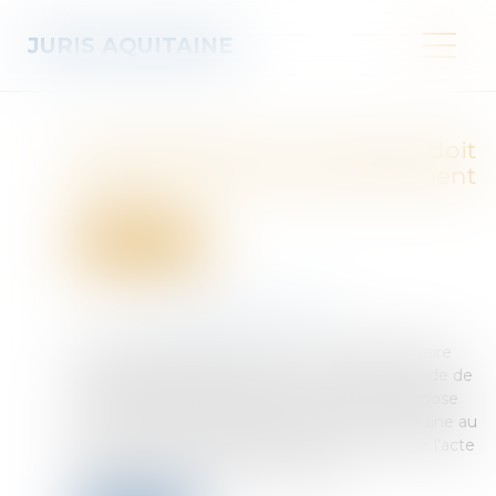
JURIS AQUITAINE
Action paulienne : la créance doit
être certaine, mais pas forcément
chiffrée
Droit immobilier
Publié le :
15/07/2025
Source :
www.lemag-juridique.com
L’action paulienne permet à un créancier de faire
déclarer inopposable un acte accompli en fraude de
ses droits. Pour être valable, cette action suppose
que le demandeur justifie d’une créance certaine au
moins en son principe, à la fois au moment de l’acte
litigieux et au jour où le juge statue...