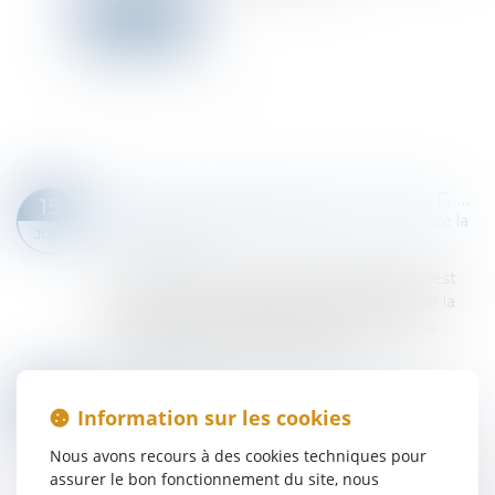
Lire la suite
MÊME SUR DEMANDE DU CLIENT, UNE RÉPARATION NON CONFORME ENGAGE LA RESPONSABILITÉ DU GARAGISTE !
15
Droit des obligations et des suretés
/
Droit de la
JUIL.
responsabilité
Le régime de responsabilité du garagiste s’est
retrouvé au cœur de deux arrêts récents de la
Cour de cassation, précisant un peu plus les
contours de ce régime particulier...
Lire la suite
L’INDIVISIBILITÉ N’EXISTE QUE SI DEUX DÉCISIONS SONT MATÉRIELLEMENT INCONCILIABLES À EXÉCUTER
10
Information sur les cookies
Droit des obligations et des suretés
/
Procédure
JUIL.
civile
Nous avons recours à des cookies techniques pour
En matière de procédure d’appel, une décision
assurer le bon fonctionnement du site, nous